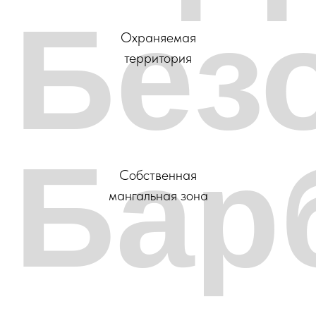
Без
Охраняемая
территория
Бар
Собственная
мангальная зона