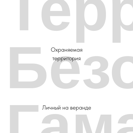
Тер
Без
Охраняемая
территория
Гам
Личный на веранде