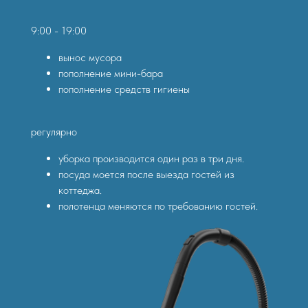
9:00 - 19:00
9:00 - 19:00
вынос мусора
вынос мусора
пополнение мини-бара
пополнение мини-бара
пополнение средств гигиены
пополнение средств гигиены
регулярно
регулярно
уборка производится один раз в три дня.
уборка производится один раз в три дня.
посуда моется после выезда гостей из
посуда моется после выезда гостей из
коттеджа.
коттеджа.
полотенца меняются по требованию гостей.
полотенца меняются по требованию гостей.